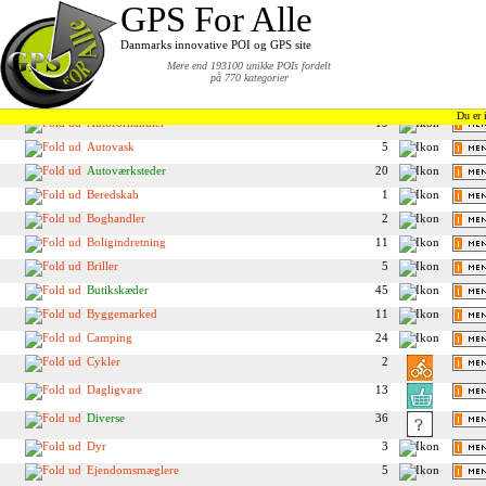
Andorra
1
GPS For Alle
Belgien
11
Danmarks innovative POI og GPS site
Danmark
673
Mere end 193100 unikke POIs fordelt
Attraktioner
66
på 770 kategorier
Autodele
6
Du er 
Autoforhandler
19
Autovask
5
Autoværksteder
20
Beredskab
1
Boghandler
2
Boligindretning
11
Briller
5
Butikskæder
45
Byggemarked
11
Camping
24
Cykler
2
Dagligvare
13
Diverse
36
Dyr
3
Ejendomsmæglere
5