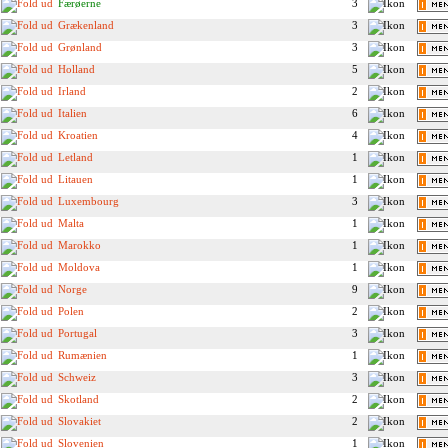
Færøerne
3
Grækenland
3
Grønland
3
Holland
5
Irland
2
Italien
6
Kroatien
4
Letland
1
Litauen
1
Luxembourg
3
Malta
1
Marokko
1
Moldova
1
Norge
9
Polen
2
Portugal
3
Rumænien
1
Schweiz
3
Skotland
2
Slovakiet
2
Slovenien
1