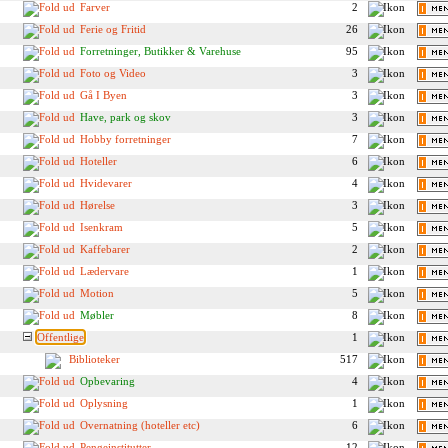
Farver
2
Ferie og Fritid
26
Forretninger, Butikker & Varehuse
95
Foto og Video
3
Gå I Byen
3
Have, park og skov
3
Hobby forretninger
7
Hoteller
6
Hvidevarer
4
Hørelse
3
Isenkram
5
Kaffebarer
2
Lædervare
1
Motion
5
Møbler
8
Offentlige
1
Biblioteker
517
Opbevaring
4
Oplysning
1
Overnatning (hoteller etc)
6
Pengeinstitutter
12