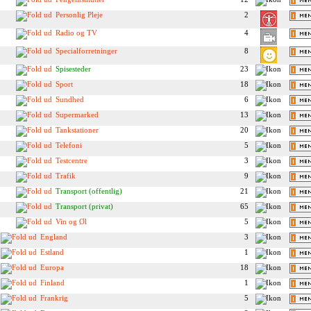
Personlig Pleje
2
Radio og TV
4
Specialforretninger
8
Spisesteder
23
Sport
18
Sundhed
6
Supermarked
13
Tankstationer
20
Telefoni
5
Testcentre
3
Trafik
9
Transport (offentlig)
21
Transport (privat)
65
Vin og Øl
5
England
3
Estland
1
Europa
18
Finland
1
Frankrig
5