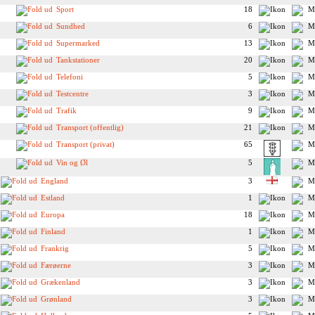
Sport
18
Sundhed
6
Supermarked
13
Tankstationer
20
Telefoni
5
Testcentre
3
Trafik
9
Transport (offentlig)
21
Transport (privat)
65
Vin og Øl
5
England
3
Estland
1
Europa
18
Finland
1
Frankrig
5
Færøerne
3
Grækenland
3
Grønland
3