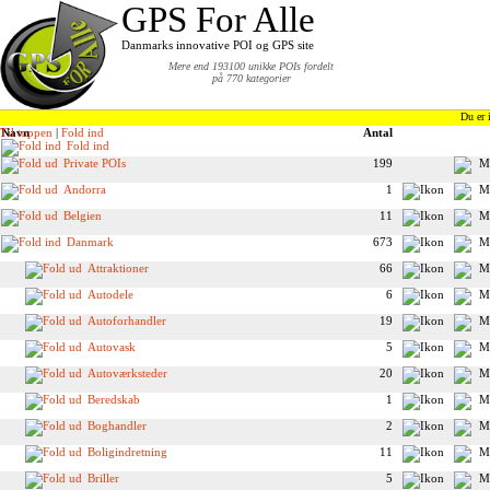
GPS For Alle
Danmarks innovative POI og GPS site
Mere end 193100 unikke POIs fordelt
på 770 kategorier
Du er 
Til toppen
Navn
|
Fold ind
Antal
Fold ind
Private POIs
199
Andorra
1
Belgien
11
Danmark
673
Attraktioner
66
Autodele
6
Autoforhandler
19
Autovask
5
Autoværksteder
20
Beredskab
1
Boghandler
2
Boligindretning
11
Briller
5