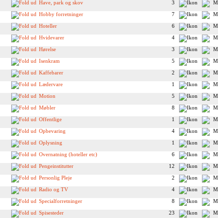
Have, park og skov
3
Hobby forretninger
7
Hoteller
6
Hvidevarer
4
Hørelse
3
Isenkram
5
Kaffebarer
2
Lædervare
1
Motion
5
Møbler
8
Offentlige
1
Opbevaring
4
Oplysning
1
Overnatning (hoteller etc)
6
Pengeinstitutter
12
Personlig Pleje
2
Radio og TV
4
Specialforretninger
8
Spisesteder
23