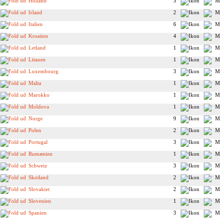
Holland
5
Irland
2
Italien
6
Kroatien
4
Letland
1
Litauen
1
Luxembourg
3
Malta
1
Marokko
1
Moldova
1
Norge
9
Polen
2
Portugal
3
Rumænien
1
Schweiz
3
Skotland
2
Slovakiet
2
Slovenien
1
Spanien
3