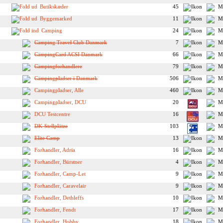
Butikskæder
45
Byggemarked
11
Camping
24
Camping Travel Club Danmark
7
CampingCard ACSI Danmark
66
Campingforhandlere
79
Campingpladser i Danmark
506
Campingpladser, Alle
460
Campingpladser, DCU
20
DCU Testcentre
16
DK-Stellplätze
103
Elite Camp
13
Forhandler, Adria
16
Forhandler, Bürstner
4
Forhandler, Camp-Let
9
Forhandler, Caravelair
9
Forhandler, Dethleffs
10
Forhandler, Fendt
17
Forhandler, Hobby
18