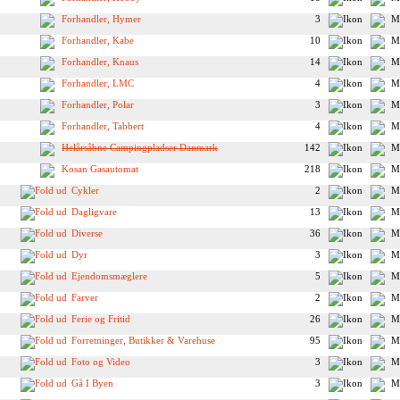
Forhandler, Hymer
3
Forhandler, Kabe
10
Forhandler, Knaus
14
Forhandler, LMC
4
Forhandler, Polar
3
Forhandler, Tabbert
4
Helårsåbne Campingpladser Danmark
142
Kosan Gasautomat
218
Cykler
2
Dagligvare
13
Diverse
36
Dyr
3
Ejendomsmæglere
5
Farver
2
Ferie og Fritid
26
Forretninger, Butikker & Varehuse
95
Foto og Video
3
Gå I Byen
3