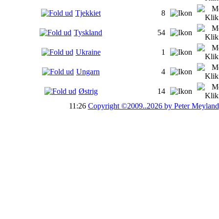
Tjekkiet
8
Tyskland
54
Ukraine
1
Ungarn
4
Østrig
14
11:26
Copyright ©2009..2026 by Peter Meyland