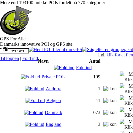
Mere end 193100 unikke POIs fordelt på 770 kategorier
GPS For Alle
Danmarks innovative POI og GPS site
ind,
klik for at fje
Til toppen
|
Fold ind
Navn
Antal
Fold ind
Private POIs
199
Andorra
1
Belgien
11
Danmark
673
England
3