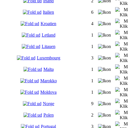
Irland
2
Italien
6
Kroatien
4
Letland
1
Litauen
1
Luxembourg
3
Malta
1
Marokko
1
Moldova
1
Norge
9
Polen
2
Portugal
3