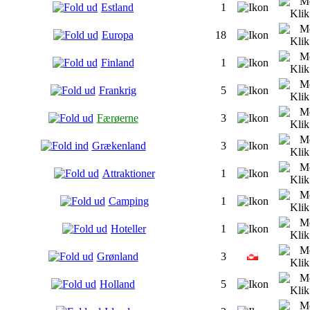
Estland
1
Europa
18
Finland
1
Frankrig
5
Færøerne
3
Grækenland
3
Attraktioner
1
Camping
1
Hoteller
1
Grønland
3
Holland
5