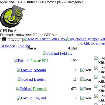
Mere end 193100 unikke POIs fordelt på 770 kategorier
GPS For Alle
Danmarks innovative POI og GPS site
ind,
klik for at fje
Til toppen
|
Fold ind
Navn
Antal
Fold ind
Private POIs
199
Andorra
1
Belgien
11
Danmark
673
England
3