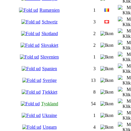
Rumænien
1
Schweiz
3
Skotland
2
Slovakiet
2
Slovenien
1
Spanien
3
Sverige
13
Tjekkiet
8
Tyskland
54
Ukraine
1
Ungarn
4