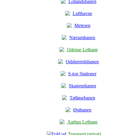
Lollandsbanen
Lufthavne
Metroen
Nærumbanen
Odense Letbane
Odsherredsbanen
S-tog Stationer
Skagensbanen
Tølløsebanen
Østbanen
Aarhus Letbane
Transport (privat)