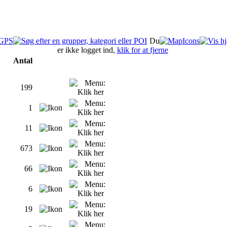
Du
er ikke logget ind,
klik for at fjerne
Antal
199
1
11
673
66
6
19