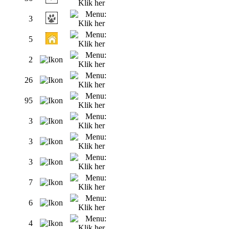
3
5
2
26
95
3
3
3
7
6
4