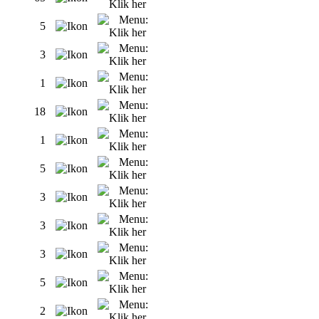
5
3
1
18
1
5
3
3
3
5
2