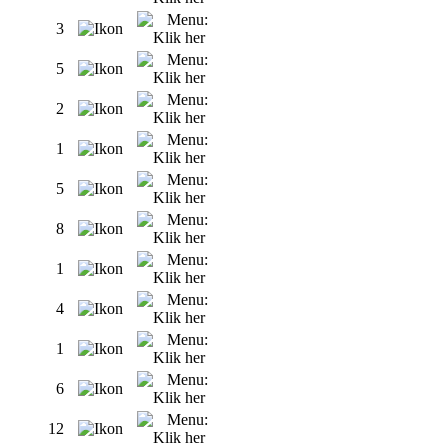
3
5
2
1
5
8
1
4
1
6
12