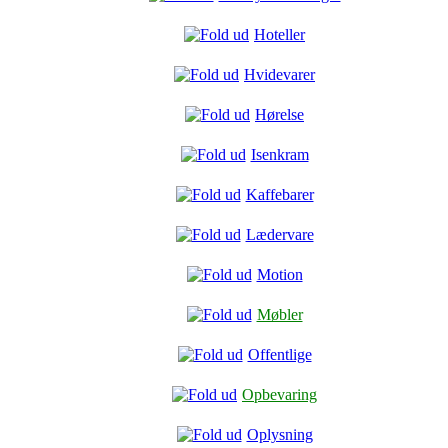
Hoteller
Hvidevarer
Hørelse
Isenkram
Kaffebarer
Lædervare
Motion
Møbler
Offentlige
Opbevaring
Oplysning