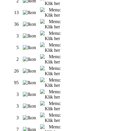
2
13
36
3
5
2
26
95
3
3
3
7