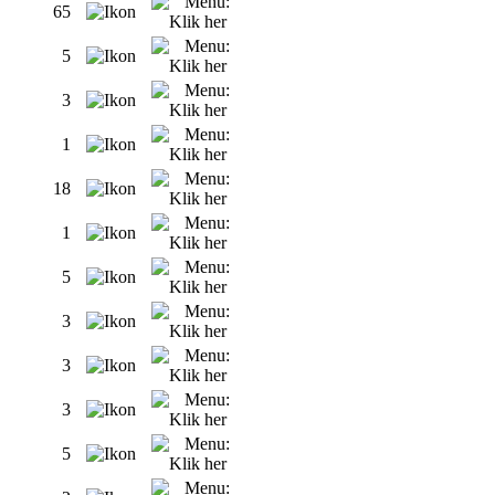
65
5
3
1
18
1
5
3
3
3
5