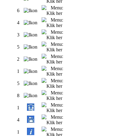
6
4
3
5
2
1
5
8
1
4
1