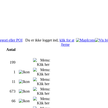
Du er ikke logget ind,
klik for at
fjerne
Antal
199
1
11
673
66