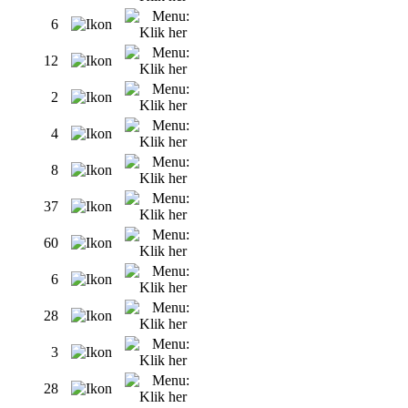
6
12
2
4
8
37
60
6
28
3
28