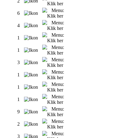
2
6
4
1
1
3
1
1
1
9
2
3