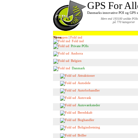
GPS For All
Danmarks innovative POI og GPS s
Mere end 193100 unikke POIs 
på 770 kategorier
Til toppen
Navn
|
Fold ind
Fold ind
Private POIs
Andorra
Belgien
Danmark
Attraktioner
Autodele
Autoforhandler
Autovask
Autoværksteder
Beredskab
Boghandler
Boligindretning
Briller