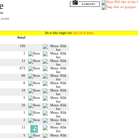
e
ite
fordelt
Du er ikke logget ind,
klik for at fjerne
Antal
199
1
11
673
66
6
19
5
20
1
2
11
5