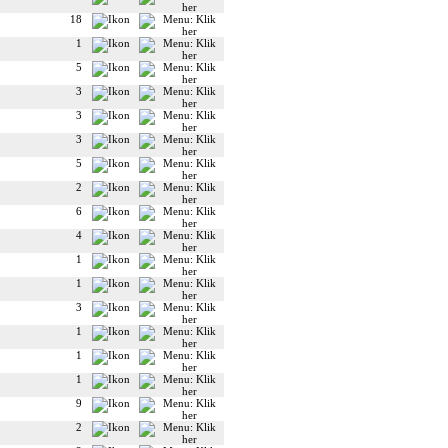
18
1
5
3
3
3
5
2
6
4
1
1
3
1
1
1
9
2