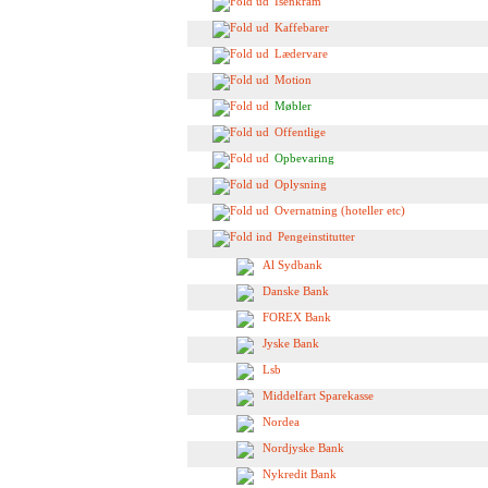
Isenkram
Kaffebarer
Lædervare
Motion
Møbler
Offentlige
Opbevaring
Oplysning
Overnatning (hoteller etc)
Pengeinstitutter
Al Sydbank
Danske Bank
FOREX Bank
Jyske Bank
Lsb
Middelfart Sparekasse
Nordea
Nordjyske Bank
Nykredit Bank