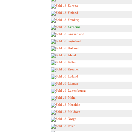
Europa
Finland
Frankrig
Færøerne
Grækenland
Grønland
Holland
Irland
Italien
Kroatien
Letland
Litauen
Luxembourg
Malta
Marokko
Moldova
Norge
Polen