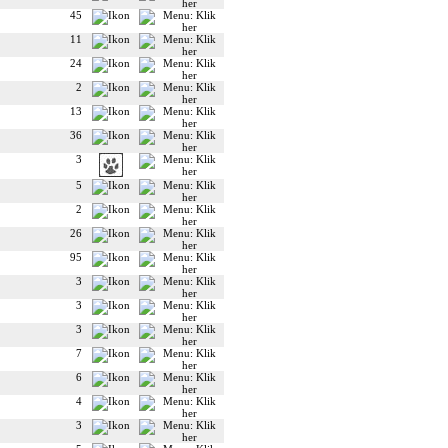
45
11
24
2
13
36
3
5
2
26
95
3
3
3
7
6
4
3