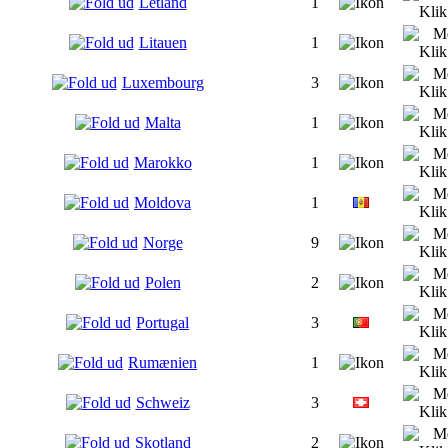
Letland
1
Litauen
1
Luxembourg
3
Malta
1
Marokko
1
Moldova
1
Norge
9
Polen
2
Portugal
3
Rumænien
1
Schweiz
3
Skotland
2