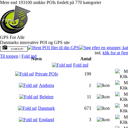
Mere end 193100 unikke POIs fordelt på 770 kategorier
GPS For Alle
Danmarks innovative POI og GPS site
ind,
klik for at fje
Til toppen
|
Fold ind
Navn
Antal
Fold ind
Private POIs
199
Andorra
1
Belgien
11
Danmark
673
England
3