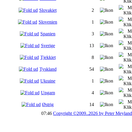
Slovakiet
2
Slovenien
1
Spanien
3
Sverige
13
Tjekkiet
8
Tyskland
54
Ukraine
1
Ungarn
4
Østrig
14
07:46
Copyright ©2009..2026 by Peter Meyland