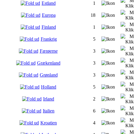
Estland
1
Europa
18
Finland
1
Frankrig
5
Færøerne
3
Grækenland
3
Grønland
3
Holland
5
Irland
2
Italien
6
Kroatien
4