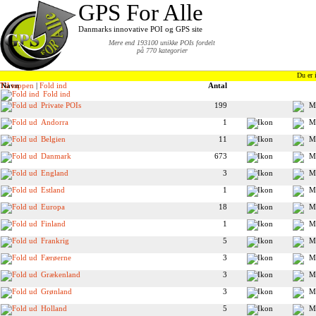
GPS For Alle
Danmarks innovative POI og GPS site
Mere end 193100 unikke POIs fordelt
på 770 kategorier
Du er 
Til toppen
Navn
|
Fold ind
Antal
Fold ind
Private POIs
199
Andorra
1
Belgien
11
Danmark
673
England
3
Estland
1
Europa
18
Finland
1
Frankrig
5
Færøerne
3
Grækenland
3
Grønland
3
Holland
5