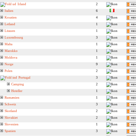
Irland
2
Italien
6
Kroatien
4
Letland
1
Litauen
1
Luxembourg
3
Malta
1
Marokko
1
Moldova
1
Norge
9
Polen
2
Portugal
3
Camping
2
Hoteller
1
Rumænien
1
Schweiz
3
Skotland
2
Slovakiet
2
Slovenien
1
Spanien
3