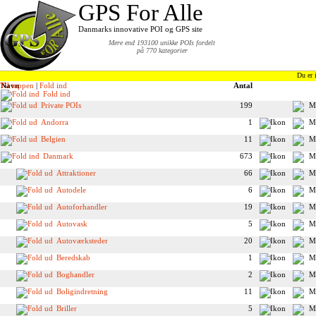
GPS For Alle
Danmarks innovative POI og GPS site
Mere end 193100 unikke POIs fordelt
på 770 kategorier
Du er 
Til toppen
Navn
|
Fold ind
Antal
Fold ind
Private POIs
199
Andorra
1
Belgien
11
Danmark
673
Attraktioner
66
Autodele
6
Autoforhandler
19
Autovask
5
Autoværksteder
20
Beredskab
1
Boghandler
2
Boligindretning
11
Briller
5