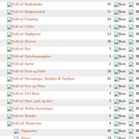
Butikskæder
45
Byggemarked
11
Camping
24
Cykler
2
Dagligvare
13
Diverse
36
Dyr
3
Ejendomsmæglere
5
Farver
2
Ferie og Fritid
26
Forretninger, Butikker & Varehuse
95
Foto og Video
3
Gå I Byen
3
Have, park og skov
3
Hobby forretninger
7
Hoteller
6
Hvidevarer
4
Elgiganten
49
Power
29