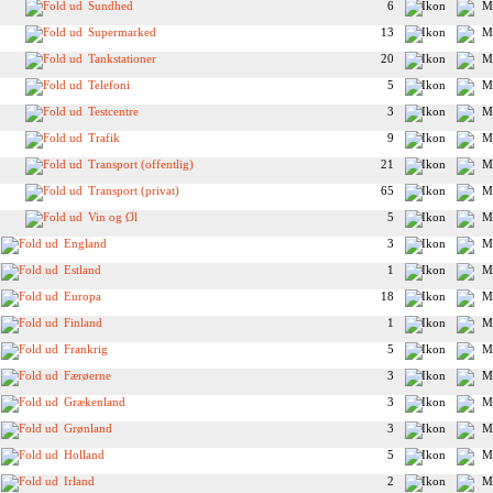
Sundhed
6
Supermarked
13
Tankstationer
20
Telefoni
5
Testcentre
3
Trafik
9
Transport (offentlig)
21
Transport (privat)
65
Vin og Øl
5
England
3
Estland
1
Europa
18
Finland
1
Frankrig
5
Færøerne
3
Grækenland
3
Grønland
3
Holland
5
Irland
2