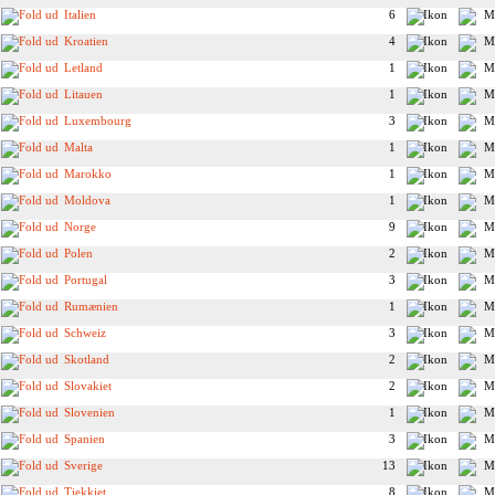
Italien
6
Kroatien
4
Letland
1
Litauen
1
Luxembourg
3
Malta
1
Marokko
1
Moldova
1
Norge
9
Polen
2
Portugal
3
Rumænien
1
Schweiz
3
Skotland
2
Slovakiet
2
Slovenien
1
Spanien
3
Sverige
13
Tjekkiet
8