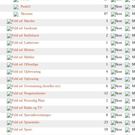
Punkt1
33
Skousen
67
Hørelse
3
Isenkram
5
Kaffebarer
2
Lædervare
1
Motion
5
Møbler
8
Offentlige
1
Opbevaring
4
Oplysning
1
Overnatning (hoteller etc)
6
Pengeinstitutter
12
Personlig Pleje
2
Radio og TV
4
Specialforretninger
8
Spisesteder
23
Sport
18