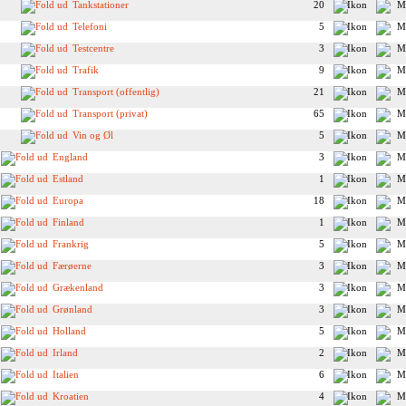
Tankstationer
20
Telefoni
5
Testcentre
3
Trafik
9
Transport (offentlig)
21
Transport (privat)
65
Vin og Øl
5
England
3
Estland
1
Europa
18
Finland
1
Frankrig
5
Færøerne
3
Grækenland
3
Grønland
3
Holland
5
Irland
2
Italien
6
Kroatien
4