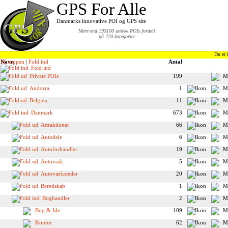
GPS For Alle
Danmarks innovative POI og GPS site
Mere end 193100 unikke POIs fordelt
på 770 kategorier
Du er 
Til toppen
Navn
|
Fold ind
Antal
Fold ind
Private POIs
199
Andorra
1
Belgien
11
Danmark
673
Attraktioner
66
Autodele
6
Autoforhandler
19
Autovask
5
Autoværksteder
20
Beredskab
1
Boghandler
2
Bog & Ide
109
Kontur
62