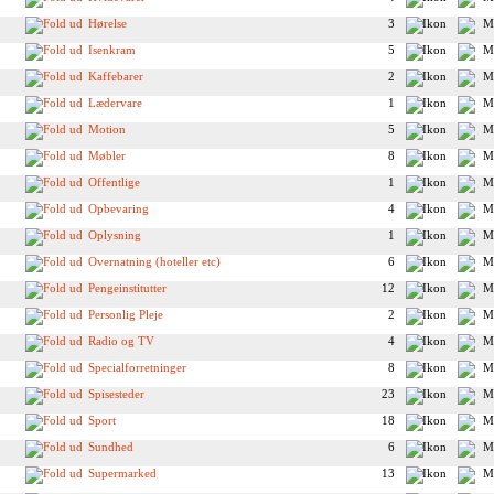
Hørelse
3
Isenkram
5
Kaffebarer
2
Lædervare
1
Motion
5
Møbler
8
Offentlige
1
Opbevaring
4
Oplysning
1
Overnatning (hoteller etc)
6
Pengeinstitutter
12
Personlig Pleje
2
Radio og TV
4
Specialforretninger
8
Spisesteder
23
Sport
18
Sundhed
6
Supermarked
13