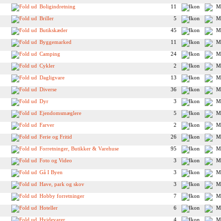
Boligindretning
11
Briller
5
Butikskæder
45
Byggemarked
11
Camping
24
Cykler
2
Dagligvare
13
Diverse
36
Dyr
3
Ejendomsmæglere
5
Farver
2
Ferie og Fritid
26
Forretninger, Butikker & Varehuse
95
Foto og Video
3
Gå I Byen
3
Have, park og skov
3
Hobby forretninger
7
Hoteller
6
Hvidevarer
4