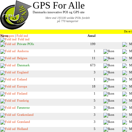
GPS For Alle
Danmarks innovative POI og GPS site
Mere end 193100 unikke POIs fordelt
på 770 kategorier
Du er 
Til toppen
Navn
|
Fold ind
Antal
Fold ind
Private POIs
199
Andorra
1
Belgien
11
Danmark
673
England
3
Estland
1
Europa
18
Finland
1
Frankrig
5
Færøerne
3
Grækenland
3
Grønland
3
Holland
5