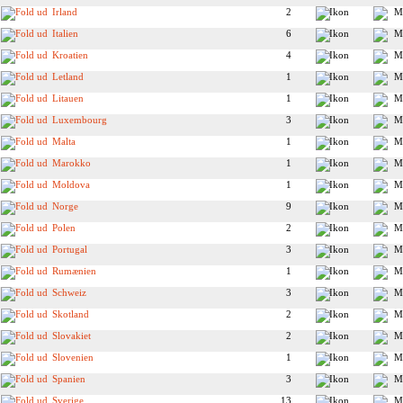
Irland
2
Italien
6
Kroatien
4
Letland
1
Litauen
1
Luxembourg
3
Malta
1
Marokko
1
Moldova
1
Norge
9
Polen
2
Portugal
3
Rumænien
1
Schweiz
3
Skotland
2
Slovakiet
2
Slovenien
1
Spanien
3
Sverige
13