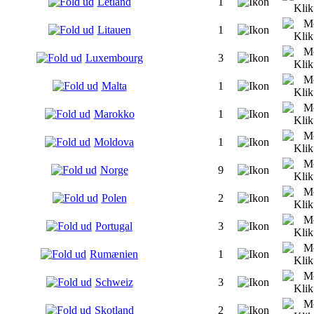
Letland
1
Litauen
1
Luxembourg
3
Malta
1
Marokko
1
Moldova
1
Norge
9
Polen
2
Portugal
3
Rumænien
1
Schweiz
3
Skotland
2