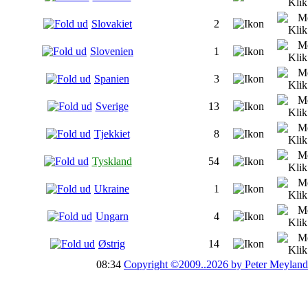
Slovakiet
2
Slovenien
1
Spanien
3
Sverige
13
Tjekkiet
8
Tyskland
54
Ukraine
1
Ungarn
4
Østrig
14
08:34
Copyright ©2009..2026 by Peter Meyland