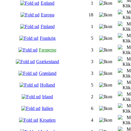
Estland
1
Europa
18
Finland
1
Frankrig
5
Færøerne
3
Grækenland
3
Grønland
3
Holland
5
Irland
2
Italien
6
Kroatien
4