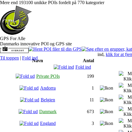
Mere end 193100 unikke POIs fordelt på 770 kategorier
GPS For Alle
Danmarks innovative POI og GPS site
ind,
klik for at fje
Til toppen
|
Fold ind
Navn
Antal
Fold ind
Private POIs
199
Andorra
1
Belgien
11
Danmark
673
England
3