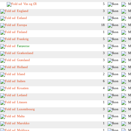
Vin og Øl
5
England
3
Estland
1
Europa
18
Finland
1
Frankrig
5
Færøerne
3
Grækenland
3
Grønland
3
Holland
5
Irland
2
Italien
6
Kroatien
4
Letland
1
Litauen
1
Luxembourg
3
Malta
1
Marokko
1
Moldova
1