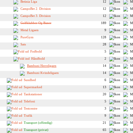
Betinia Liga
12
CampoBet 2. Division
12
CampoBet 3. Division
12
Golfklubber Og Baner
189
Metal Ligaen
9
PureGym
128
Sats
28
Fodbold
5
Håndbold
2
Bambuni Herreligaen
14
Bambuni Kvindeligaen
14
Sundhed
6
Supermarked
13
Tankstationer
20
Telefoni
5
Testcentre
3
Trafik
9
Transport (offentlig)
21
Transport (privat)
65