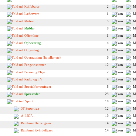
Kaffebarer
2
Lædervare
1
Motion
5
Møbler
8
Offentlige
1
Opbevaring
4
Oplysning
1
Overnatning (hoteller etc)
6
Pengeinstitutter
12
Personlig Pleje
2
Radio og TV
4
Specialforretninger
8
Spisesteder
23
Sport
18
3F Superliga
12
A-LIGA
10
Bambuni Herreligaen
14
Bambuni Kvindeligaen
14