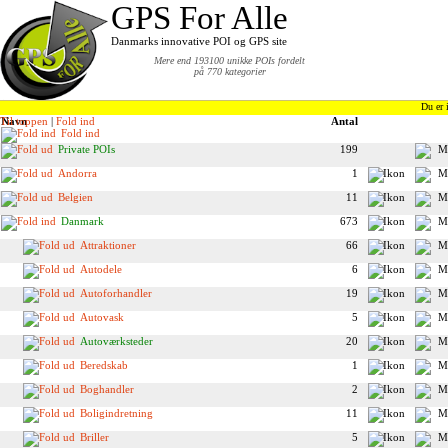
GPS For Alle
Danmarks innovative POI og GPS site
Mere end 193100 unikke POIs fordelt
på 770 kategorier
Du er 
Til toppen
Navn
|
Fold ind
Antal
Fold ind
Private POIs
199
Andorra
1
Belgien
11
Danmark
673
Attraktioner
66
Autodele
6
Autoforhandler
19
Autovask
5
Autoværksteder
20
Beredskab
1
Boghandler
2
Boligindretning
11
Briller
5