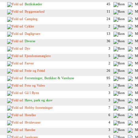
Butikskæder
45
Byggemarked
11
Camping
24
Cykler
2
Dagligvare
13
Diverse
36
Dyr
3
Ejendomsmæglere
5
Farver
2
Ferie og Fritid
26
Forretninger, Butikker & Varehuse
95
Foto og Video
3
Gå I Byen
3
Have, park og skov
3
Hobby forretninger
7
Hoteller
6
Hvidevarer
4
Hørelse
3
Isenkram
5