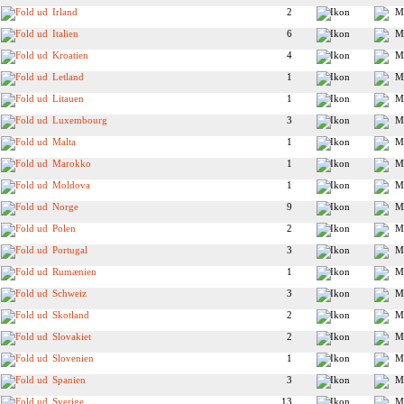
Irland
2
Italien
6
Kroatien
4
Letland
1
Litauen
1
Luxembourg
3
Malta
1
Marokko
1
Moldova
1
Norge
9
Polen
2
Portugal
3
Rumænien
1
Schweiz
3
Skotland
2
Slovakiet
2
Slovenien
1
Spanien
3
Sverige
13