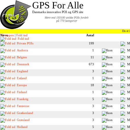
GPS For Alle
Danmarks innovative POI og GPS site
Mere end 193100 unikke POIs fordelt
på 770 kategorier
Du er 
Til toppen
Navn
|
Fold ind
Antal
Fold ind
Private POIs
199
Andorra
1
Belgien
11
Danmark
673
England
3
Estland
1
Europa
18
Finland
1
Frankrig
5
Færøerne
3
Grækenland
3
Grønland
3
Holland
5