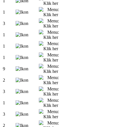
1
1
3
1
1
1
9
2
3
1
3
2