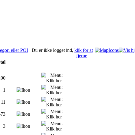
Du er ikke logget ind,
klik for at
fjerne
tal
200
1
11
673
3