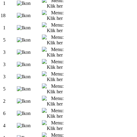
1
18
1
5
3
3
3
5
2
6
4