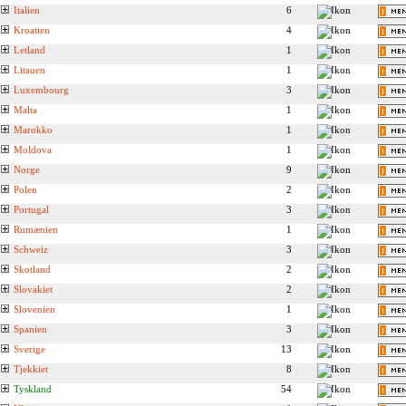
Italien
6
Kroatien
4
Letland
1
Litauen
1
Luxembourg
3
Malta
1
Marokko
1
Moldova
1
Norge
9
Polen
2
Portugal
3
Rumænien
1
Schweiz
3
Skotland
2
Slovakiet
2
Slovenien
1
Spanien
3
Sverige
13
Tjekkiet
8
Tyskland
54