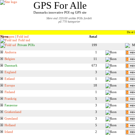
GPS For Alle
Danmarks innovative POI og GPS site
Mere end 193100 unikke POIs fordelt
på 770 kategorier
Du er 
Til toppen
Navn
|
Fold ind
Antal
Fold ind
Private POIs
199
Andorra
1
Belgien
11
Danmark
673
England
3
Estland
1
Europa
18
Finland
1
Frankrig
5
Færøerne
3
Grækenland
3
Grønland
3
Holland
5
Irland
2