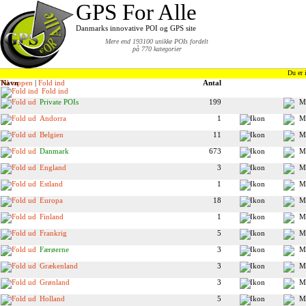
GPS For Alle
Danmarks innovative POI og GPS site
Mere end 193100 unikke POIs fordelt
på 770 kategorier
Du er 
Til toppen
Navn
|
Fold ind
Antal
Fold ind
Private POIs
199
Andorra
1
Belgien
11
Danmark
673
England
3
Estland
1
Europa
18
Finland
1
Frankrig
5
Færøerne
3
Grækenland
3
Grønland
3
Holland
5