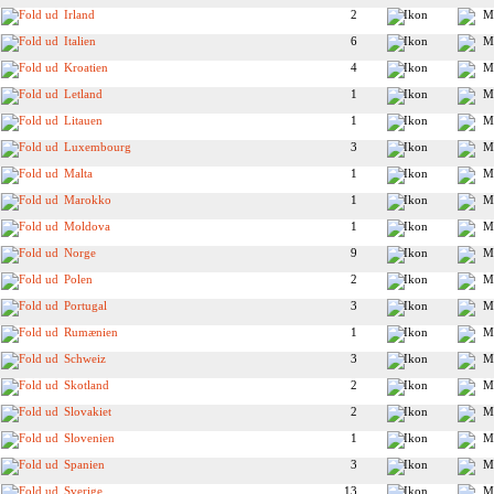
Irland
2
Italien
6
Kroatien
4
Letland
1
Litauen
1
Luxembourg
3
Malta
1
Marokko
1
Moldova
1
Norge
9
Polen
2
Portugal
3
Rumænien
1
Schweiz
3
Skotland
2
Slovakiet
2
Slovenien
1
Spanien
3
Sverige
13