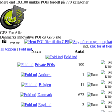
Mere end 193100 unikke POIs fordelt på 770 kategorier
GPS For Alle
Danmarks innovative POI og GPS site
ind,
klik for at fje
Til toppen
|
Fold ind
Navn
Antal
Fold ind
Private POIs
199
Andorra
1
Belgien
11
Danmark
673
England
3