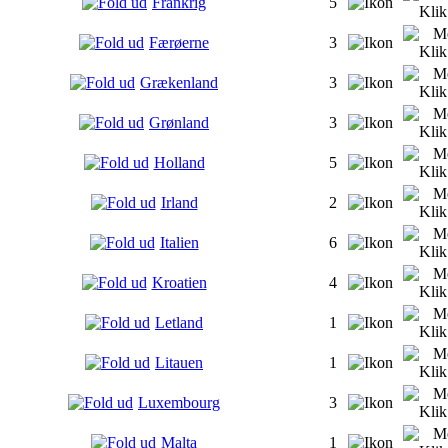
Frankrig
5
Færøerne
3
Grækenland
3
Grønland
3
Holland
5
Irland
2
Italien
6
Kroatien
4
Letland
1
Litauen
1
Luxembourg
3
Malta
1