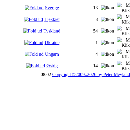
Sverige
13
Tjekkiet
8
Tyskland
54
Ukraine
1
Ungarn
4
Østrig
14
08:02
Copyright ©2009..2026 by Peter Meyland