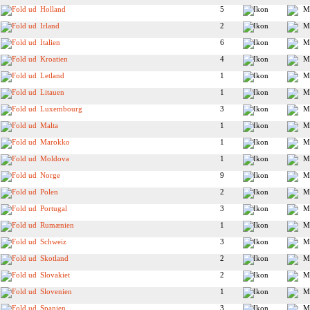
Holland
5
Irland
2
Italien
6
Kroatien
4
Letland
1
Litauen
1
Luxembourg
3
Malta
1
Marokko
1
Moldova
1
Norge
9
Polen
2
Portugal
3
Rumænien
1
Schweiz
3
Skotland
2
Slovakiet
2
Slovenien
1
Spanien
3