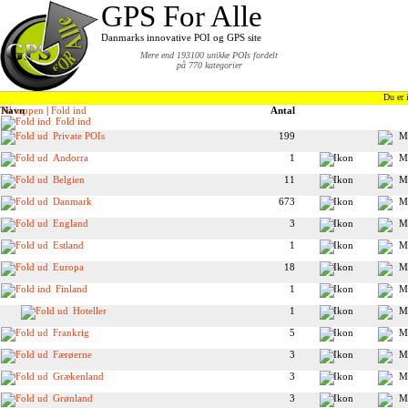
GPS For Alle
Danmarks innovative POI og GPS site
Mere end 193100 unikke POIs fordelt
på 770 kategorier
Du er 
Til toppen
Navn
|
Fold ind
Antal
Fold ind
Private POIs
199
Andorra
1
Belgien
11
Danmark
673
England
3
Estland
1
Europa
18
Finland
1
Hoteller
1
Frankrig
5
Færøerne
3
Grækenland
3
Grønland
3